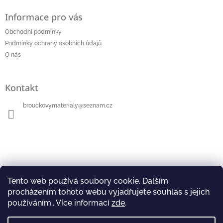
á
Informace pro vás
p
a
Obchodní podmínky
t
Podmínky ochrany osobních údajů
í
O nás
Kontakt
brouckovymaterialy
@
seznam.cz
Přijímáme online platby
Tento web používá soubory cookie. Dalším
procházením tohoto webu vyjadřujete souhlas s jejich
používáním.. Více informací
zde
.