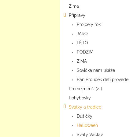
a
Zima
n
e
Přípravy
l
Pro celý rok
JARO
LÉTO
PODZIM
ZIMA
Sovička nám ukáže
Pan Brouček děti provede
Pro nejmenší (2+)
Pohybovky
Svátky a tradice
Dušičky
Halloween
Svatý Václav