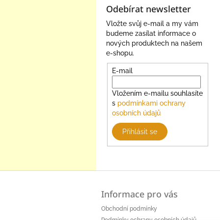
Odebírat newsletter
Vložte svůj e-mail a my vám
budeme zasílat informace o
nových produktech na našem
e-shopu.
E-mail
Vložením e-mailu souhlasíte
s
podmínkami ochrany
osobních údajů
Přihlásit se
Z
á
Informace pro vás
p
a
Obchodní podmínky
t