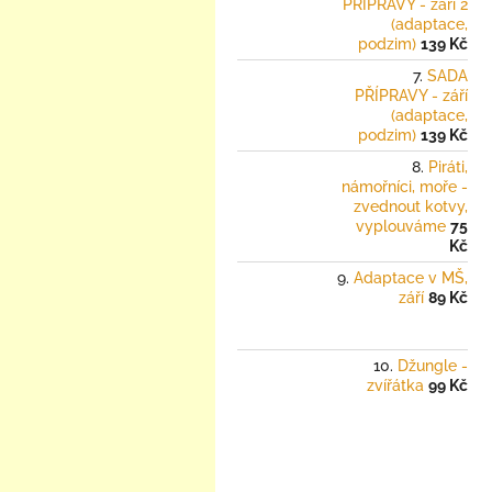
PŘÍPRAVY - září 2
(adaptace,
podzim)
139 Kč
SADA
PŘÍPRAVY - září
(adaptace,
podzim)
139 Kč
Piráti,
námořníci, moře -
zvednout kotvy,
vyplouváme
75
Kč
Adaptace v MŠ,
září
89 Kč
Džungle -
zvířátka
99 Kč