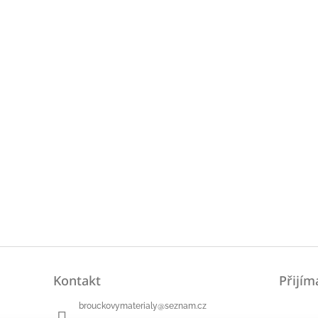
Kontakt
Přijím
brouckovymaterialy
@
seznam.cz