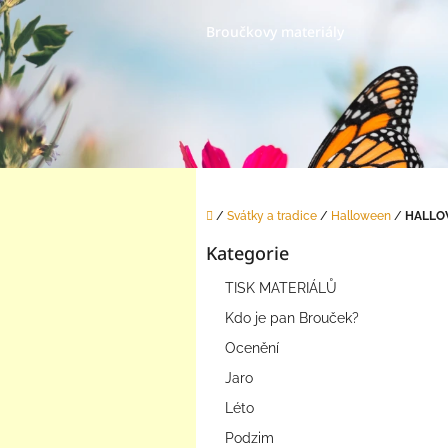
Přejít
na
Broučkovy materiály
obsah
Domů
/
Svátky a tradice
/
Halloween
/
HALLO
P
Kategorie
o
Přeskočit
s
kategorie
TISK MATERIÁLŮ
t
r
Kdo je pan Brouček?
a
Ocenění
n
Jaro
n
í
Léto
p
Podzim