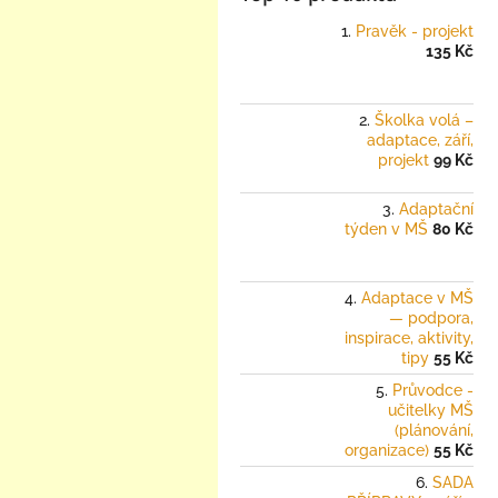
Pravěk - projekt
135 Kč
Školka volá –
adaptace, září,
projekt
99 Kč
Adaptační
týden v MŠ
80 Kč
Adaptace v MŠ
— podpora,
inspirace, aktivity,
tipy
55 Kč
Průvodce -
učitelky MŠ
(plánování,
organizace)
55 Kč
SADA