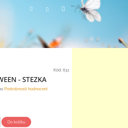
Nákupní
Hledat
Přihlášení
košík
Kód:
631
EEN - STEZKA
no
Podrobnosti hodnocení
Do košíku