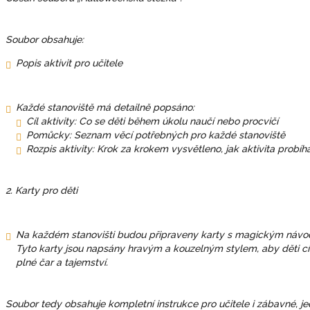
Soubor obsahuje:
Popis aktivit pro učitele
Každé stanoviště má detailně popsáno:
Cíl aktivity: Co se děti během úkolu naučí nebo procvičí
Pomůcky: Seznam věcí potřebných pro každé stanoviště
Rozpis aktivity: Krok za krokem vysvětleno, jak aktivita probíhá 
2. Karty pro děti
Na každém stanovišti budou připraveny karty s magickým návode
Tyto karty jsou napsány hravým a kouzelným stylem, aby děti cít
plné čar a tajemství.
Soubor tedy obsahuje kompletní instrukce pro učitele i zábavné, j