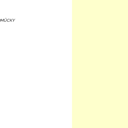
POMŮCKY