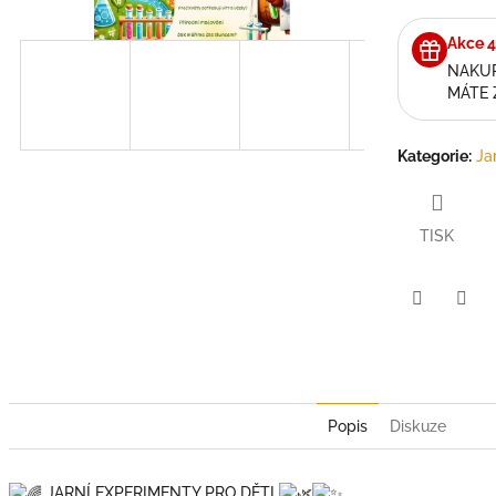
hvězdiček.
Akce 4
NAKUP
MÁTE
Kategorie
:
Ja
TISK
Twitter
Face
Popis
Diskuze
JARNÍ EXPERIMENTY PRO DĚTI