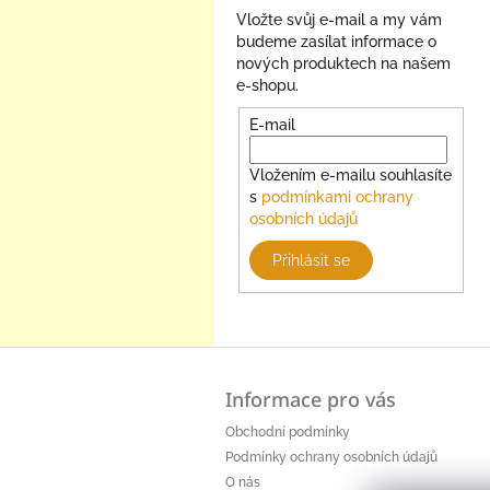
Vložte svůj e-mail a my vám
budeme zasílat informace o
nových produktech na našem
e-shopu.
E-mail
Vložením e-mailu souhlasíte
s
podmínkami ochrany
osobních údajů
Přihlásit se
Z
á
Informace pro vás
p
a
Obchodní podmínky
t
Podmínky ochrany osobních údajů
í
O nás