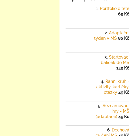
Portfolio dítěte
69 Kč
Adaptační
týden v MŠ
80 Kč
Startovací
balíček do MŠ
149 Kč
Ranní kruh -
aktivity, kartičky,
otázky
49 Kč
Seznamovací
hry - MŠ
(adaptace)
49 Kč
Dechová
cvičení MŠ
49 Kč