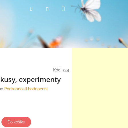
Nákupní
Hledat
Přihlášení
košík
Kód:
244
okusy, experimenty
no
Podrobnosti hodnocení
Do košíku