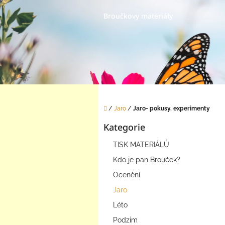
Přejít
na
Broučkovy materiály
obsah
Domů
/
Jaro
/
Jaro- pokusy, experimenty
P
Kategorie
o
Přeskočit
s
kategorie
TISK MATERIÁLŮ
t
r
Kdo je pan Brouček?
a
Ocenění
n
Jaro
n
í
Léto
p
Podzim