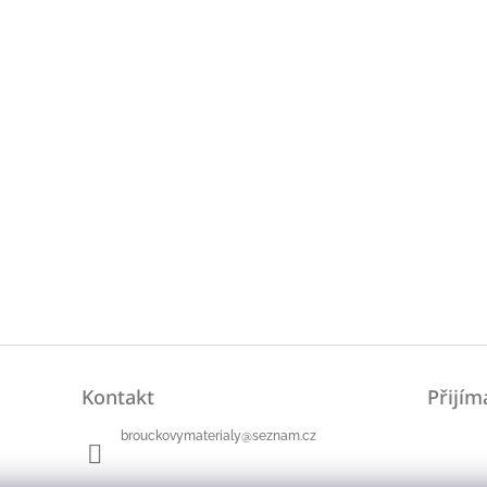
Kontakt
Přijím
brouckovymaterialy
@
seznam.cz