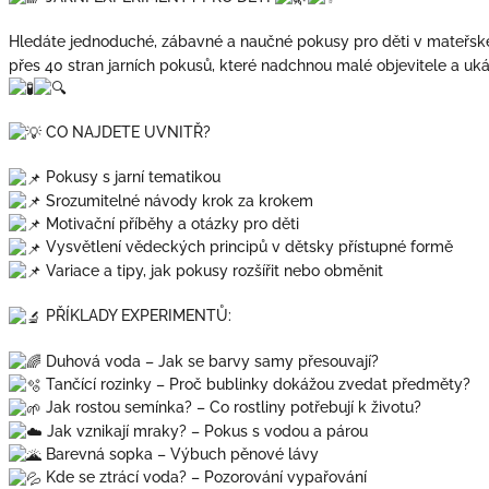
Hledáte jednoduché, zábavné a naučné pokusy pro děti v mateřsk
přes 40 stran jarních pokusů, které nadchnou malé objevitele a uk
CO NAJDETE UVNITŘ?
Pokusy s jarní tematikou
Srozumitelné návody krok za krokem
Motivační příběhy a otázky pro děti
Vysvětlení vědeckých principů v dětsky přístupné formě
Variace a tipy, jak pokusy rozšířit nebo obměnit
PŘÍKLADY EXPERIMENTŮ:
Duhová voda – Jak se barvy samy přesouvají?
Tančící rozinky – Proč bublinky dokážou zvedat předměty?
Jak rostou semínka? – Co rostliny potřebují k životu?
Jak vznikají mraky? – Pokus s vodou a párou
Barevná sopka – Výbuch pěnové lávy
Kde se ztrácí voda? – Pozorování vypařování