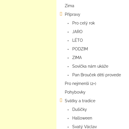
a
Zima
n
e
Přípravy
l
Pro celý rok
JARO
LÉTO
PODZIM
ZIMA
Sovička nám ukáže
Pan Brouček děti provede
Pro nejmenší (2+)
Pohybovky
Svátky a tradice
Dušičky
Halloween
Svatý Václav