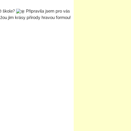
é škole?
Připravila jsem pro vás
ážou jim krásy přírody hravou formou!