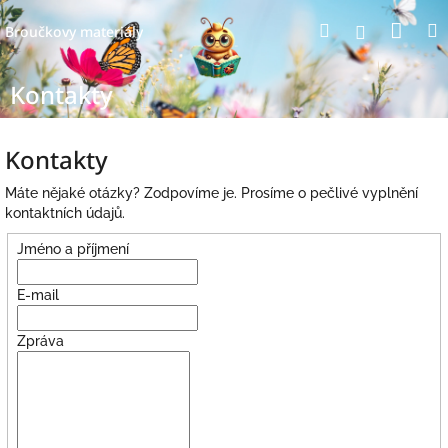
Přejít
Nák
Hledat
Přihlášení
na
Broučkovy materiály
obsah
koší
Kontakty
Kontakty
Máte nějaké otázky? Zodpovíme je. Prosíme o pečlivé vyplnění
kontaktních údajů.
Jméno a příjmení
E-mail
Zpráva