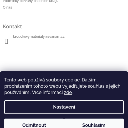
Podmínky ochrany osobních údajů
í
O nás
Kontakt
brouckovymaterialy
@
seznam.cz
Přijímáme online platby
Tento web používá soubory cookie. Dalším
procházením tohoto webu vyjadřujete souhlas s jejich
používáním.. Více informací
zde
.
Nastavení
Instagram
Facebook
Copyright 2026
Broučkovy materiály
. Všechna práva
Odmítnout
Souhlasím
Vytvořil Shoptet