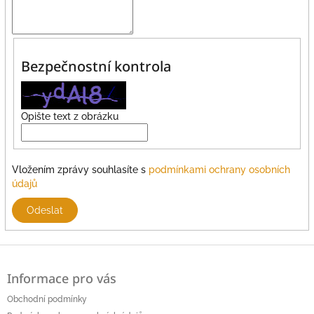
Bezpečnostní kontrola
Opište text z obrázku
Vložením zprávy souhlasíte s
podmínkami ochrany osobních
údajů
Odeslat
Z
á
Informace pro vás
p
a
Obchodní podmínky
t