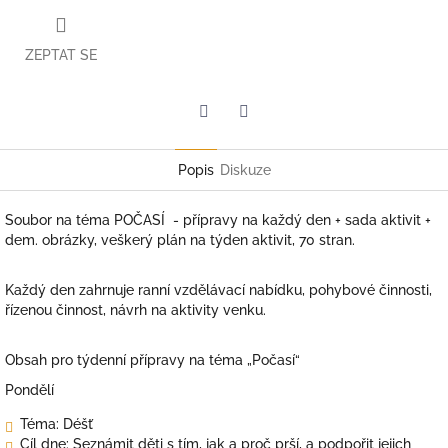
ZEPTAT SE
Twitter
Facebook
Popis
Diskuze
Soubor na téma POČASÍ - přípravy na každý den + sada aktivit +
dem. obrázky, veškerý plán na týden aktivit, 70 stran.
Každý den zahrnuje ranní vzdělávací nabídku, pohybové činnosti,
řízenou činnost, návrh na aktivity venku.
Obsah pro týdenní přípravy na téma „Počasí“
Pondělí
Téma: Déšť
Cíl dne: Seznámit děti s tím, jak a proč prší, a podpořit jejich