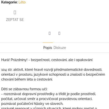
Kategorie
:
Léto
ZEPTAT SE
Twitter
Facebook
Popis
Diskuze
Hurá! Prázdniny! - bezpečnost, cestování, ale i opakování
104 str. aktivit, které hravě rozvíjí předmatematické dovednosti,
orientaci v prostoru, jazykové schopnosti a znalosti o bezpečném
chování během léta a cestování.
Děti se zábavnou formou učí:
- rozeznávat dopravní prostředky a třídit je podle prostředí,
počítat, určovat směr a procvičovat pravolevou orientaci,
poznávat počáteční hlásky ve slovech,
správně reagovat v různých situacích, které mohou nastat o