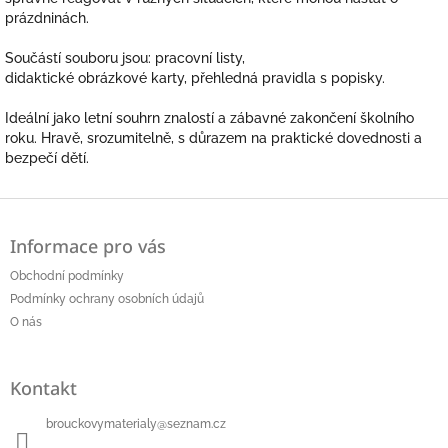
prázdninách.
Součástí souboru jsou: pracovní listy,
didaktické obrázkové karty, přehledná pravidla s popisky.
Ideální jako letní souhrn znalostí a zábavné zakončení školního
roku. Hravě, srozumitelně, s důrazem na praktické dovednosti a
bezpečí dětí.
Z
á
Informace pro vás
p
a
Obchodní podmínky
t
Podmínky ochrany osobních údajů
í
O nás
Kontakt
brouckovymaterialy
@
seznam.cz