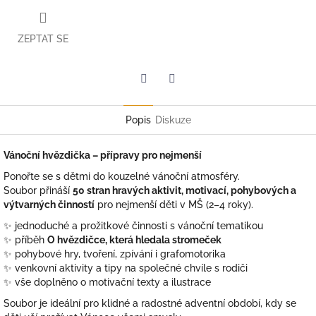
ZEPTAT SE
Twitter
Facebook
Popis
Diskuze
Vánoční hvězdička – přípravy pro nejmenší
Ponořte se s dětmi do kouzelné vánoční atmosféry.
Soubor přináší
50 stran hravých aktivit, motivací, pohybových a
výtvarných činností
pro nejmenší děti v MŠ (2–4 roky).
✨ jednoduché a prožitkové činnosti s vánoční tematikou
✨ příběh
O hvězdičce, která hledala stromeček
✨ pohybové hry, tvoření, zpívání i grafomotorika
✨ venkovní aktivity a tipy na společné chvíle s rodiči
✨ vše doplněno o motivační texty a ilustrace
Soubor je ideální pro klidné a radostné adventní období, kdy se