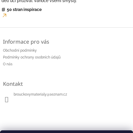
děti učí prožívat Vánoce všemi smysly.
📘
50 stran inspirace
Z
á
Informace pro vás
p
a
Obchodní podmínky
t
Podmínky ochrany osobních údajů
í
O nás
Kontakt
brouckovymaterialy
@
seznam.cz