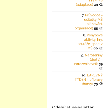
hry - MŠ
(adaptace)
49 Kč
Průvodce -
učitelky MŠ
(plánování,
organizace)
55 Kč
Pohybové
aktivity, hry,
soutěže, sport v
MŠ
60 Kč
Narozeniny
(dorty) -
narozeninovník
39
Kč
BAREVNÝ
TÝDEN - přípravy
(barvy)
75 Kč
Odebírat newsletter