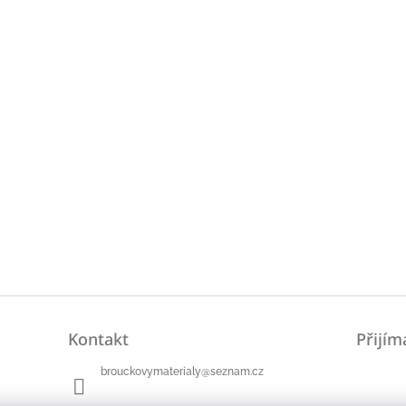
Kontakt
Přijím
brouckovymaterialy
@
seznam.cz