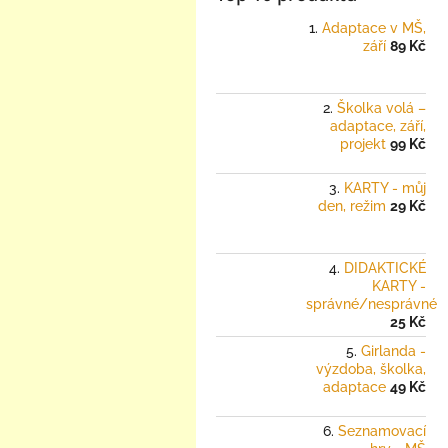
Adaptace v MŠ,
září
89 Kč
Školka volá –
adaptace, září,
projekt
99 Kč
KARTY - můj
den, režim
29 Kč
DIDAKTICKÉ
KARTY -
správné/nesprávné
25 Kč
Girlanda -
výzdoba, školka,
adaptace
49 Kč
Seznamovací