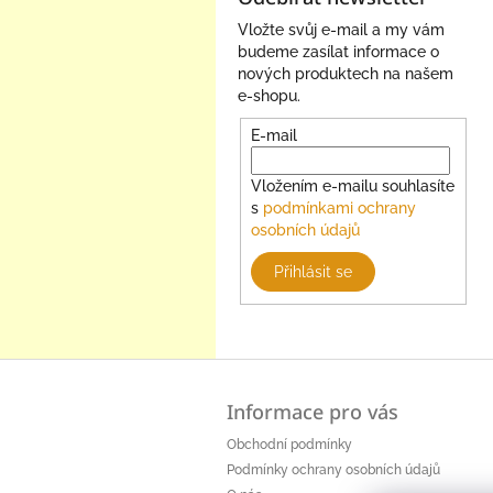
Vložte svůj e-mail a my vám
budeme zasílat informace o
nových produktech na našem
e-shopu.
E-mail
Vložením e-mailu souhlasíte
s
podmínkami ochrany
osobních údajů
Přihlásit se
Z
á
Informace pro vás
p
a
Obchodní podmínky
t
Podmínky ochrany osobních údajů
í