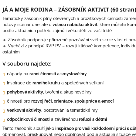
JÁ A MOJE RODINA – ZÁSOBNÍK AKTIVIT (60 stran
Tematický zásobník plný otevřených a prožitkových činností zamě
hotový scénář dne, ale o
volnou nabídku aktivit
, které můžete kom
podle aktuálních potřeb, zájmů i věku dětí ve vaší třídě.
🔸 Zásobník podporuje přirozené poznávání světa skrze vlastní prožit
🔸 Vychází z principů RVP PV – rozvíjí klíčové kompetence, individu
ostatním.
V souboru najdete:
nápady na
ranní činnosti a smyslové hry
inspirace do
ranního kruhu
a společných setkání
pohybové aktivity
, tvoření a skupinové hry
činnosti pro
rozvoj řeči, orientace, spolupráce a emocí
venkovní aktivity
, pozorování a tematické hry
odpočinkové činnosti
a závěrečnou
reflexi s dětmi
Tento zásobník slouží jako
inspirace pro vaši každodenní práci s dě
obměňovat, přeskupovat nebo doplňovat podle aktuální situace ve t