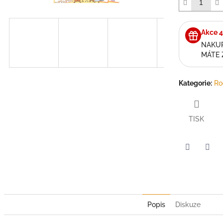
5
hvězdiček.
Akce 4
NAKUP
MÁTE
Kategorie
:
Ro
TISK
Twitter
Face
Popis
Diskuze