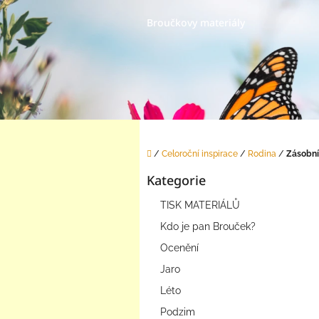
Přejít
na
Broučkovy materiály
obsah
Domů
/
Celoroční inspirace
/
Rodina
/
Zásobní
P
Kategorie
o
Přeskočit
s
kategorie
TISK MATERIÁLŮ
t
r
Kdo je pan Brouček?
a
Ocenění
n
Jaro
n
í
Léto
p
Podzim