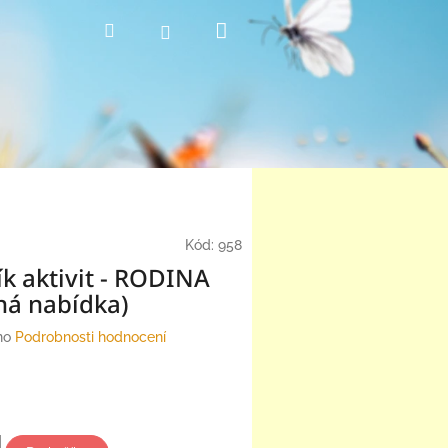
Nákupní
Hledat
Přihlášení
košík
Kód:
958
k aktivit - RODINA
ná nabídka)
no
Podrobnosti hodnocení