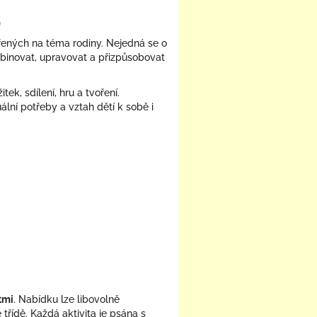
)
řených na téma rodiny. Nejedná se o
binovat, upravovat a přizpůsobovat
ek, sdílení, hru a tvoření.
ální potřeby a vztah dětí k sobě i
tmi
. Nabídku lze libovolně
řídě. Každá aktivita je psána s