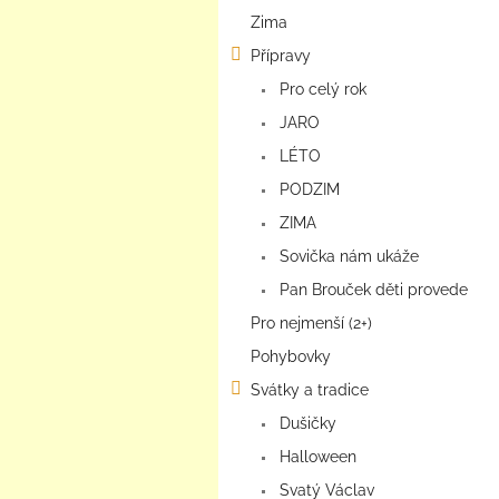
a
Zima
n
e
Přípravy
l
Pro celý rok
JARO
LÉTO
PODZIM
ZIMA
Sovička nám ukáže
Pan Brouček děti provede
Pro nejmenší (2+)
Pohybovky
Svátky a tradice
Dušičky
Halloween
Svatý Václav