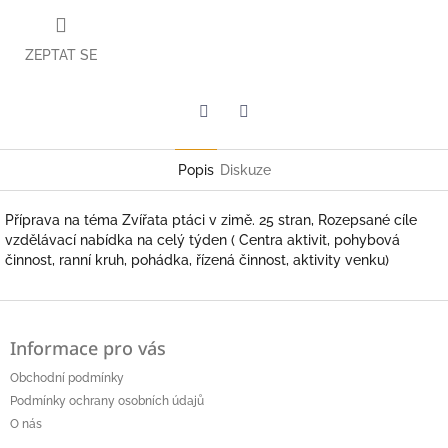
ZEPTAT SE
Twitter
Facebook
Popis
Diskuze
Příprava na téma Zvířata ptáci v zimě. 25 stran, Rozepsané cíle
vzdělávací nabídka na celý týden ( Centra aktivit, pohybová
činnost, ranní kruh, pohádka, řízená činnost, aktivity venku)
Z
á
Informace pro vás
p
a
Obchodní podmínky
t
Podmínky ochrany osobních údajů
í
O nás