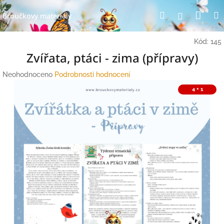
Přejít
Nák
Hledat
Přihlášení
na
Broučkovy materiály
obsah
koší
Kód:
145
Zvířata, ptáci - zima (přípravy)
Průměrné
Neohodnoceno
Podrobnosti hodnocení
hodnocení
4 + 1
produktu
je
0,0
z
5
hvězdiček.