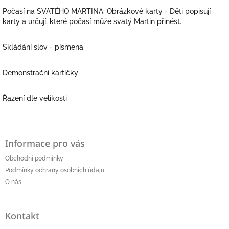
Počasí na SVATÉHO MARTINA: Obrázkové karty - Děti popisují
karty a určují, které počasí může svatý Martin přinést.
Skládání slov - písmena
Demonstrační kartičky
Řazení dle velikosti
Z
á
Informace pro vás
p
a
Obchodní podmínky
t
Podmínky ochrany osobních údajů
í
O nás
Kontakt