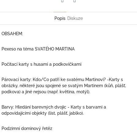
Twitter
Facebook
Popis
Diskuze
OBSAHEM:
Pexeso na téma SVATÉHO MARTINA
Počítací karty s husami a podkovičkami
Párovací karty: Kdo/Co patří ke svatému Martinovi? -Karty s
obrázky, některé jsou spojené se svatým Martinem (kůň, plášť,
podkova) a jiné nejsou (např. květina, motýl).
Barvy: Hledání barevných dvojic - Karty s barvami a
odpovídajícími objekty (list, plášť, jablko).
Podzimní dominový řetěz