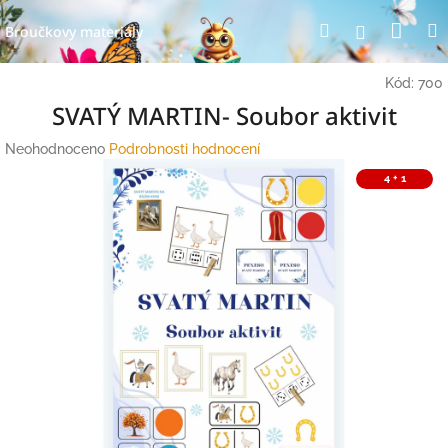
Přejít
Nák
Hledat
Přihlášení
na
Broučkovy materiály
obsah
koší
Kód:
700
SVATÝ MARTIN- Soubor aktivit
Průměrné
Neohodnoceno
Podrobnosti hodnocení
hodnocení
4 + 1
produktu
je
0,0
z
5
hvězdiček.